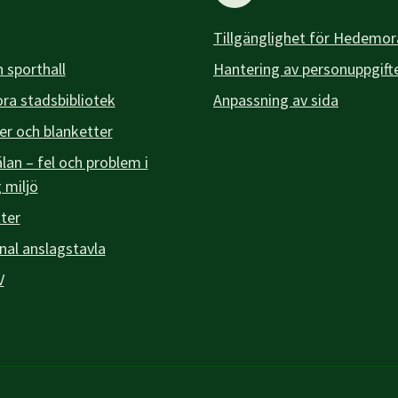
Tillgänglighet för Hedemor
 sporthall
Hantering av personuppgift
a stadsbibliotek
Anpassning av sida
er och blanketter
an – fel och problem i
g miljö
ter
l anslagstavla
V