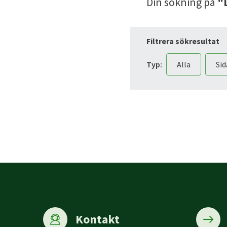
Din sökning
på
"
Filtrera sökresultat
Typ:
Alla
Sid
Kontakt