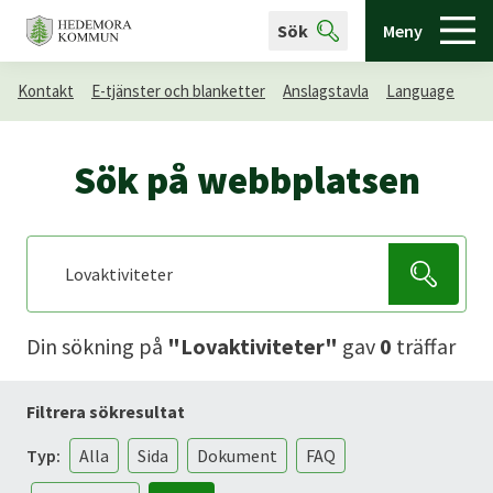
Sök
Meny
Kontakt
E-tjänster och blanketter
Anslagstavla
Language
Sök på webbplatsen
Din sökning
på
"Lovaktiviteter"
gav
0
träffar
Filtrera sökresultat
Typ:
Alla
Sida
Dokument
FAQ