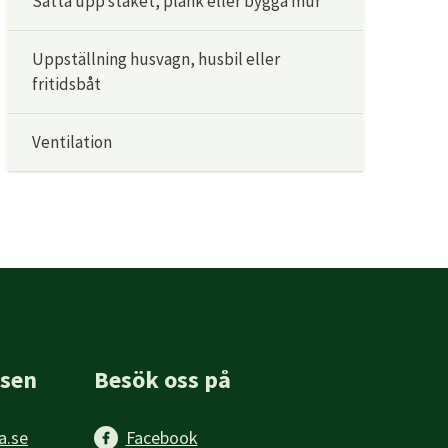
Sätta upp staket, plank eller bygga mur
Uppställning husvagn, husbil eller
fritidsbåt
Ventilation
sen
Besök oss på
a.se
Facebook