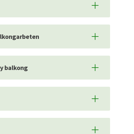
alkongarbeten
ny balkong