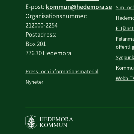
E-post:
kommun@hedemora.se
Sim- och
Organisationsnummer:
Hedemor
212000-2254
E-tjänst
Postadress:
Felanmäl
Box 201
offentli
776 30 Hedemora
Synpunk
Kommuna
Press- och informationsmaterial
Webb-T
Nyheter