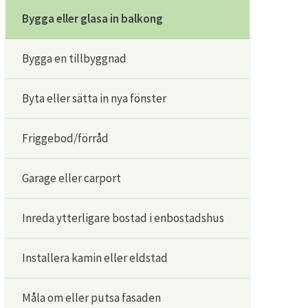
Bygga eller glasa in balkong
Bygga en tillbyggnad
Byta eller sätta in nya fönster
Friggebod/förråd
Garage eller carport
Inreda ytterligare bostad i enbostadshus
Installera kamin eller eldstad
Måla om eller putsa fasaden