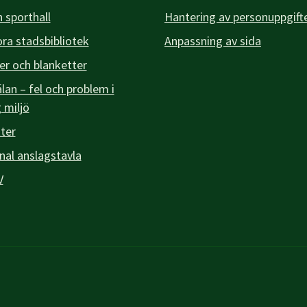
 sporthall
Hantering av personuppgift
a stadsbibliotek
Anpassning av sida
er och blanketter
an – fel och problem i
g miljö
ter
l anslagstavla
V