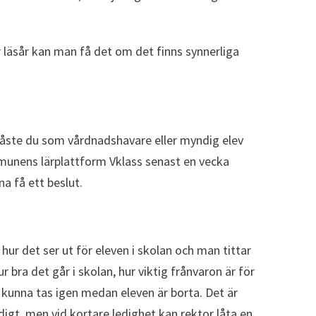
läsår kan man få det om det finns synnerliga
åste du som vårdnadshavare eller myndig elev
unens lärplattform Vklass senast en vecka
a få ett beslut.
hur det ser ut för eleven i skolan och man tittar
 bra det går i skolan, hur viktig frånvaron är för
 kunna tas igen medan eleven är borta. Det är
gt, men vid kortare ledighet kan rektor låta en