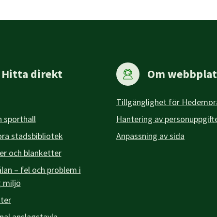
Hitta direkt
Om webbplat
Tillgänglighet för Hedemor
 sporthall
Hantering av personuppgift
a stadsbibliotek
Anpassning av sida
er och blanketter
an – fel och problem i
g miljö
ter
l anslagstavla