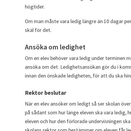
högtider.
Om man måste vara ledig längre än 10 dagar per 
skäl för det.
Ansöka om ledighet
Om en elev behöver vara ledig under terminen m
ansöka om det. Ledighetsansökan gör du i komm
innan den önskade ledigheten, för att du ska hinn
Rektor beslutar
När en elev ansöker om ledigt så ser skolan över 
på sådant som hur länge eleven ska vara ledig, hur
eleven och hur den förlorade undervisningen ska
skolans rektor som bestämmer om eleven får ledi