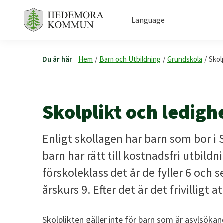
Language
Du är här
Hem
/
Barn och Utbildning
/
Grundskola
/
Skol
Skolplikt och ledigh
Enligt skollagen har barn som bor i S
barn har rätt till kostnadsfri utbildn
förskoleklass det år de fyller 6 och s
årskurs 9. Efter det är det frivilligt a
Skolplikten gäller inte för barn som är asylsökand