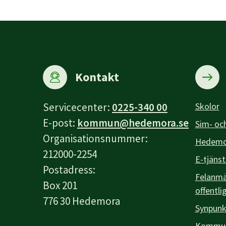
Kontakt
Servicecenter:
0225-340 00
Skolor
E-post:
kommun@hedemora.se
Sim- och
Organisationsnummer:
Hedemor
212000-2254
E-tjänst
Postadress:
Felanmäl
Box 201
offentli
776 30 Hedemora
Synpunk
Kommuna