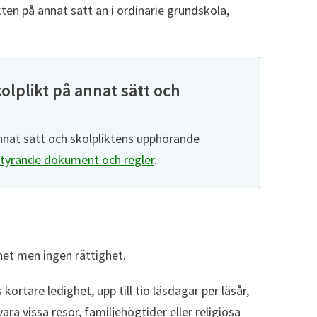
kten på annat sätt än i ordinarie grundskola,
kolplikt på annat sätt och
 annat sätt och skolpliktens upphörande
yrande dokument och regler
.
ghet men ingen rättighet.
 kortare ledighet, upp till tio läsdagar per läsår,
ra vissa resor, familjehögtider eller religiösa