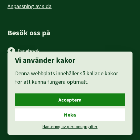
Anpassning av sida
Besök oss på
Facebook
Vi använder kakor
Instagram
Denna webbplats innehåller så kallade kakor
LinkedIn
för att kunna fungera optimalt.
Acceptera
Neka
Hantering av personuppgifter