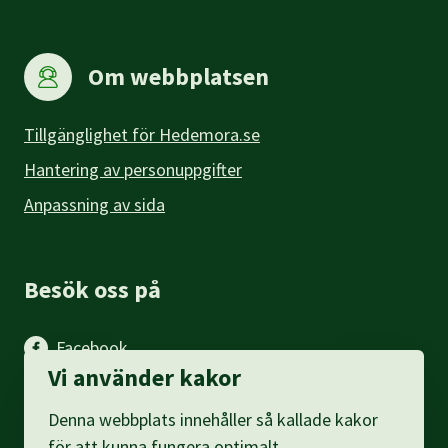
Om webbplatsen
Tillgänglighet för Hedemora.se
Hantering av personuppgifter
Anpassning av sida
Besök oss på
Facebook
Vi använder kakor
Instagram
Denna webbplats innehåller så kallade kakor
LinkedIn
för att kunna fungera optimalt.