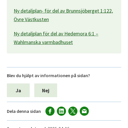
Ny detaljplan- för del av Brunnsjöberget 1:122,
Övre Västkusten
Ny detaljplan för del av Hedemora 6:1 –
Wahlmanska varmbadhuset
Blev du hjälpt av informationen på sidan?
Ja
Nej
Dela denna sidan