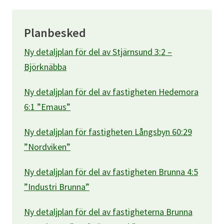
Planbesked
Ny detaljplan för del av Stjärnsund 3:2 –
Björknäbba
Ny detaljplan för del av fastigheten Hedemora
6:1 ”Emaus”
Ny detaljplan för fastigheten Långsbyn 60:29
”Nordviken”
Ny detaljplan för del av fastigheten Brunna 4:5
”Industri Brunna”
Ny detaljplan för del av fastigheterna Brunna