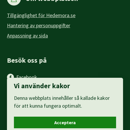
Tillgänglighet för Hedemora.se
Hantering av personuppgifter
Anpassning av sida
Besök oss på
Facebook
Vi använder kakor
Instagram
Denna webbplats innehåller så kallade kakor
LinkedIn
för att kunna fungera optimalt.
Acceptera