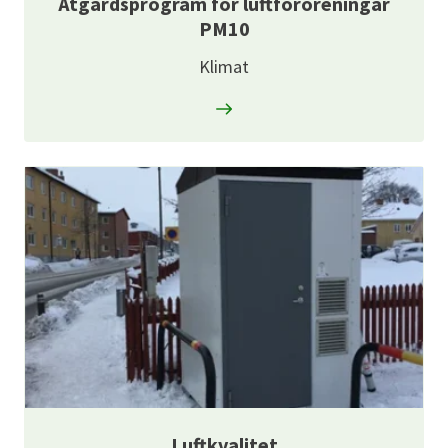
Åtgärdsprogram för luftföroreningar
PM10
Klimat
Luftkvalitet