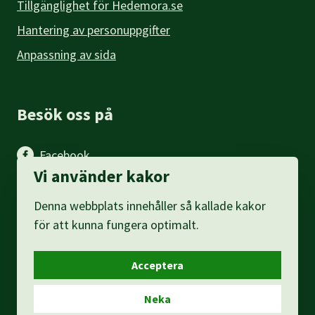
Tillgänglighet för Hedemora.se
Hantering av personuppgifter
Anpassning av sida
Besök oss på
Facebook
Vi använder kakor
Instagram
Denna webbplats innehåller så kallade kakor
LinkedIn
för att kunna fungera optimalt.
Acceptera
Neka