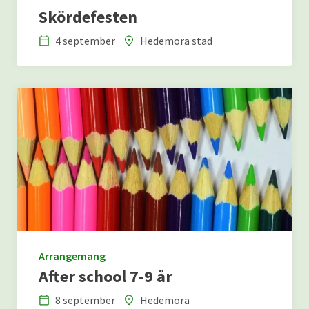
Skördefesten
4 september
Hedemora stad
Datum
Plats
Arrangemang
After school 7-9 år
8 september
Hedemora