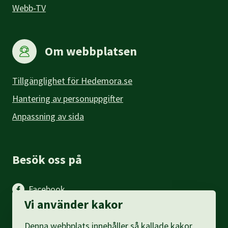
Webb-TV
Om webbplatsen
Tillgänglighet för Hedemora.se
Hantering av personuppgifter
Anpassning av sida
Besök oss på
Facebook
Vi använder kakor
Instagram
Denna webbplats innehåller så kallade kakor