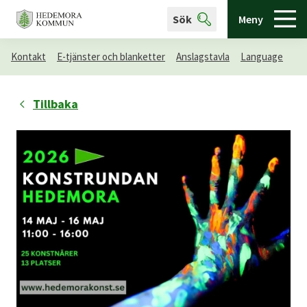
Sök
Meny
Kontakt
E-tjänster och blanketter
Anslagstavla
Language
Tillbaka