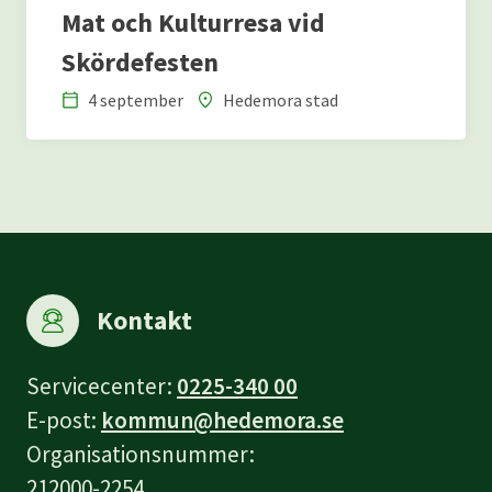
Mat och Kulturresa vid
Skördefesten
4 september
Hedemora stad
Datum
Plats
Kontakt
Servicecenter:
0225-340 00
E-post:
kommun@hedemora.se
Organisationsnummer:
212000-2254