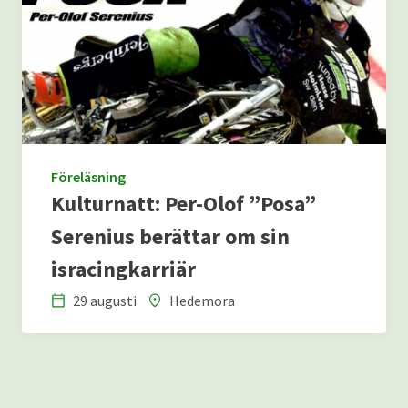
Föreläsning
Kulturnatt: Per-Olof ”Posa”
Serenius berättar om sin
isracingkarriär
29 augusti
Hedemora
Datum
Plats