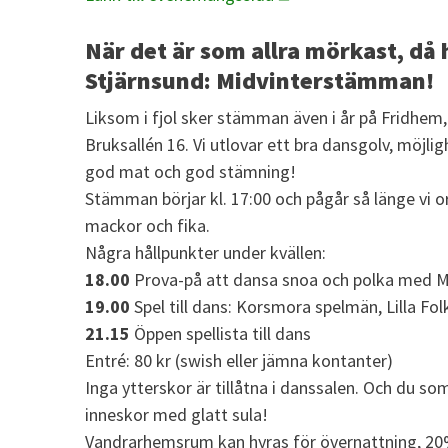
När det är som allra mörkast, då h
Stjärnsund: Midvinterstämman!
Liksom i fjol sker stämman även i år på Fridhem
Bruksallén 16. Vi utlovar ett bra dansgolv, möjli
god mat och god stämning!
Stämman börjar kl. 17:00 och pågår så länge vi or
mackor och fika.
Några hållpunkter under kvällen:
18.00
Prova-på att dansa snoa och polka med M
19.00
Spel till dans: Korsmora spelmän, Lilla F
21.15
Öppen spellista till dans
Entré: 80 kr (swish eller jämna kontanter)
Inga ytterskor är tillåtna i danssalen. Och du s
inneskor med glatt sula!
Vandrarhemsrum kan hyras för övernattning, 20%