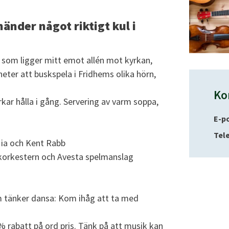
änder något riktigt kul i
, som ligger mitt emot allén mot kyrkan,
gheter att buskspela i Fridhems olika hörn,
Ko
kar hålla i gång. Servering av varm soppa,
E-p
Tel
ia och Kent Rabb
olkorkestern och Avesta spelmanslag
om tänker dansa: Kom ihåg att ta med
 rabatt på ord pris. Tänk på att musik kan