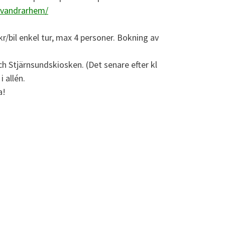
u/vandrarhem/
 kr/bil enkel tur, max 4 personer. Bokning av
och Stjärnsundskiosken. (Det senare efter kl
 allén.
a!