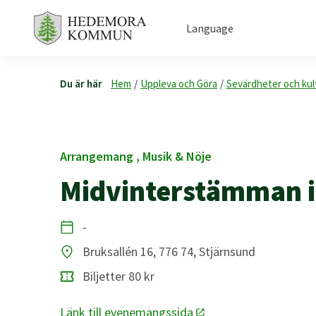
Language
Du är här
Hem
/
Uppleva och Göra
/
Sevärdheter och kul
Arrangemang , Musik & Nöje
Midvinterstämman i
-
Datum
Bruksallén 16, 776 74, Stjärnsund
Plats
Biljetter 80 kr
Länk till evenemangssida