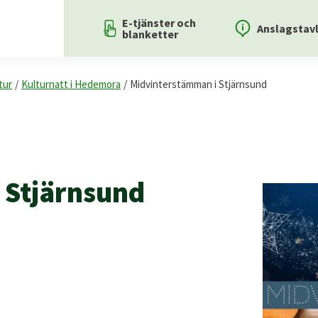
E-tjänster och
Anslagstav
blanketter
tur
/
Kulturnatt i Hedemora
/
Midvinterstämman i Stjärnsund
 Stjärnsund