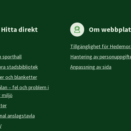
Hitta direkt
Om webbplat
Tillgänglighet för Hedemor
 sporthall
Hantering av personuppgift
a stadsbibliotek
Anpassning av sida
er och blanketter
an – fel och problem i
g miljö
ter
l anslagstavla
V