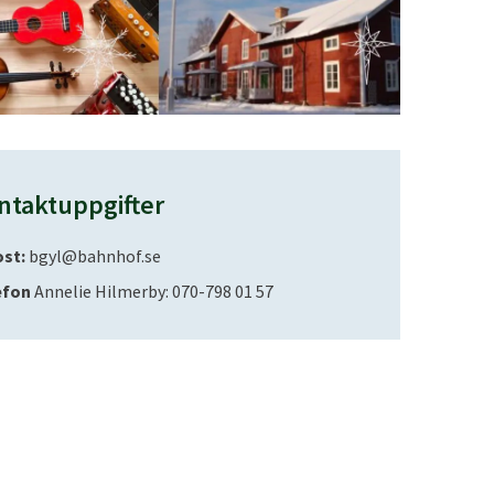
ntaktuppgifter
ost:
bgyl@bahnhof.se
efon
Annelie Hilmerby: 070-798 01 57