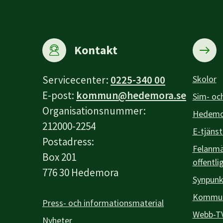
Kontakt
Servicecenter:
0225-340 00
Skolor
E-post:
kommun@hedemora.se
Sim- och
Organisationsnummer:
Hedemor
212000-2254
E-tjänst
Postadress:
Felanmäl
Box 201
offentli
776 30 Hedemora
Synpunk
Kommuna
Press- och informationsmaterial
Webb-T
Nyheter