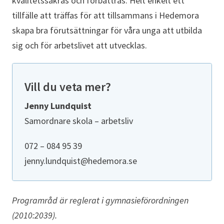
kvalitetssäkras och förbättras. Helt enkelt ett
tillfälle att träffas för att tillsammans i Hedemora
skapa bra förutsättningar för våra unga att utbilda
sig och för arbetslivet att utvecklas.
Vill du veta mer?
Jenny Lundquist
Samordnare skola – arbetsliv
072 – 084 95 39
jenny.lundquist@hedemora.se
Programråd är reglerat i gymnasieförordningen
(2010:2039).