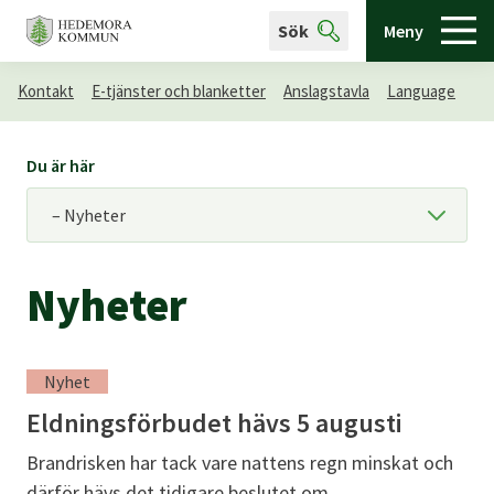
Sök
Meny
Kontakt
E-tjänster och blanketter
Anslagstavla
Language
Du är här
Nyheter
Nyhet
Eldningsförbudet hävs 5 augusti
Brandrisken har tack vare nattens regn minskat och
därför hävs det tidigare beslutet om