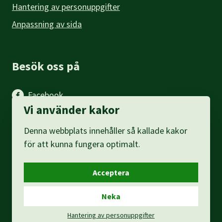
Hantering av personuppgifter
Anpassning av sida
Besök oss på
Facebook
Vi använder kakor
Instagram
Denna webbplats innehåller så kallade kakor
LinkedIn
för att kunna fungera optimalt.
Acceptera
Neka
Hantering av personuppgifter