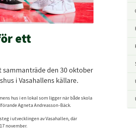
för ett
tt sammanträde den 30 oktober
shus i Vasahallens källare.
omens hus i en lokal som ligger när både skola
dförande Agneta Andreasson-Bäck.
steg i utvecklingen av Vasahallen, där
 17 november.