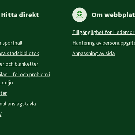
Hitta direkt
Om webbplat
Tillgänglighet för Hedemor
 sporthall
Hantering av personuppgift
a stadsbibliotek
Anpassning av sida
er och blanketter
an – fel och problem i
g miljö
ter
l anslagstavla
V