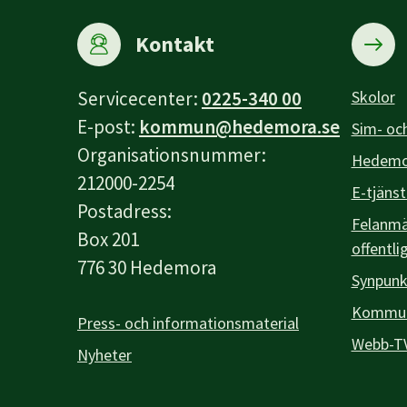
Kontakt
Servicecenter:
0225-340 00
Skolor
E-post:
kommun@hedemora.se
Sim- och
Organisationsnummer:
Hedemor
212000-2254
E-tjänst
Postadress:
Felanmäl
Box 201
offentli
776 30 Hedemora
Synpunk
Kommuna
Press- och informationsmaterial
Webb-T
Nyheter