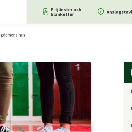
E-tjänster och
Anslagstav
blanketter
 ungdomens hus