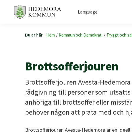
Language
Du är här
Hem
/
Kommun och Demokrati
/
Tryggt och sä
Brottsofferjouren
Brottsofferjouren Avesta-Hedemora 
rådgivning till personer som utsatts f
anhöriga till brottsoffer eller miss
behöver någon att prata med och hj
Brottsofferjouren Avesta-Hedemora är en ideell f