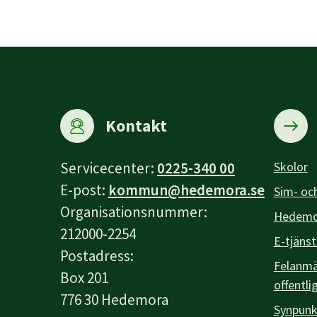
Kontakt
Servicecenter:
0225-340 00
Skolor
E-post:
kommun@hedemora.se
Sim- och
Organisationsnummer:
Hedemor
212000-2254
E-tjänst
Postadress:
Felanmäl
Box 201
offentli
776 30 Hedemora
Synpunk