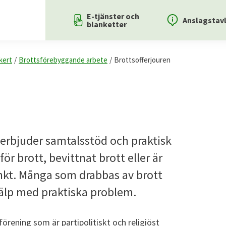
E-tjänster och
Anslagstav
blanketter
kert
/
Brottsförebyggande arbete
/
Brottsofferjouren
erbjuder samtalsstöd och praktisk
ör brott, bevittnat brott eller är
tänkt. Många som drabbas av brott
älp med praktiska problem.
örening som är partipolitiskt och religiöst