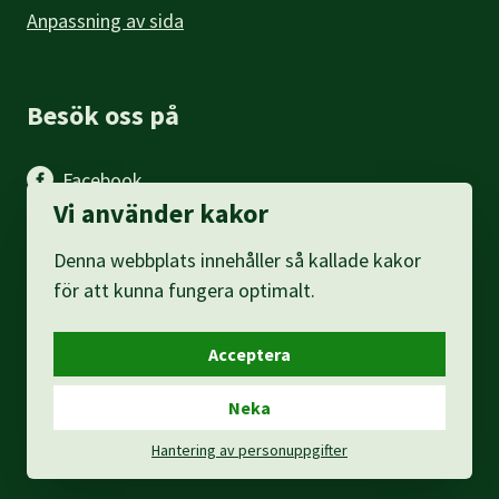
Anpassning av sida
Besök oss på
Facebook
Vi använder kakor
Instagram
Denna webbplats innehåller så kallade kakor
LinkedIn
för att kunna fungera optimalt.
Acceptera
Neka
Hantering av personuppgifter