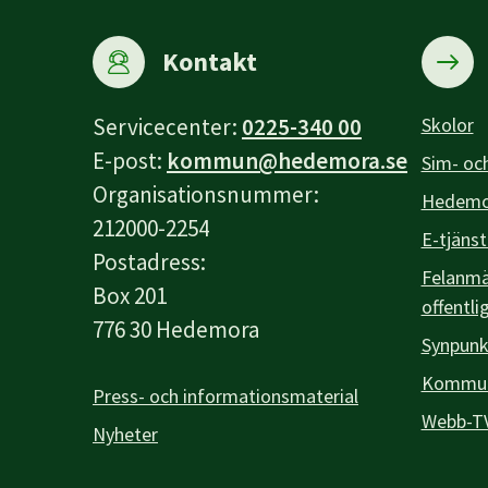
Kontakt
Servicecenter:
0225-340 00
Skolor
E-post:
kommun@hedemora.se
Sim- och
Organisationsnummer:
Hedemor
212000-2254
E-tjänst
Postadress:
Felanmäl
Box 201
offentli
776 30 Hedemora
Synpunk
Kommuna
Press- och informationsmaterial
Webb-T
Nyheter