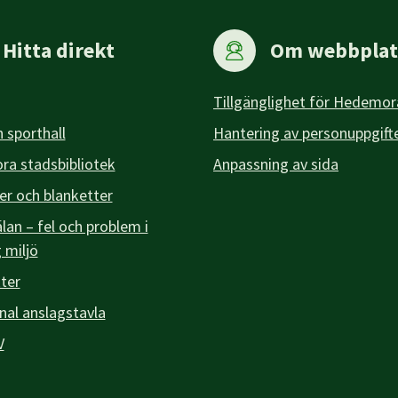
Hitta direkt
Om webbplat
Tillgänglighet för Hedemor
 sporthall
Hantering av personuppgift
a stadsbibliotek
Anpassning av sida
er och blanketter
an – fel och problem i
g miljö
ter
l anslagstavla
V