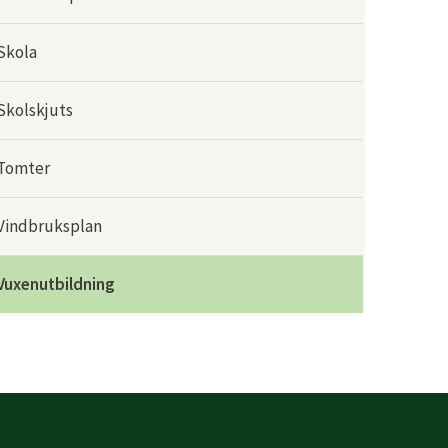
Skola
Skolskjuts
Tomter
Vindbruksplan
Vuxenutbildning