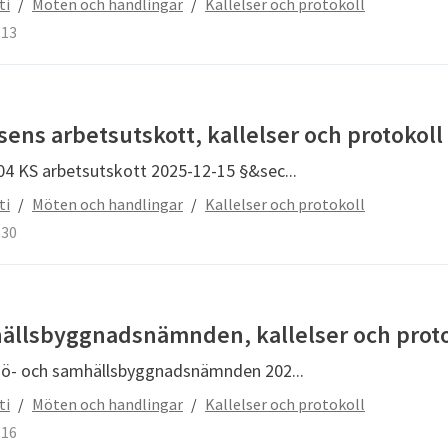
ti
/
Möten och handlingar
/
Kallelser och protokoll
-13
ns arbetsutskott, kallelser och protokoll
104 KS arbetsutskott 2025-12-15 §&sec...
ti
/
Möten och handlingar
/
Kallelser och protokoll
-30
hällsbyggnadsnämnden, kallelser och proto
iljö- och samhällsbyggnadsnämnden 202...
ti
/
Möten och handlingar
/
Kallelser och protokoll
-16