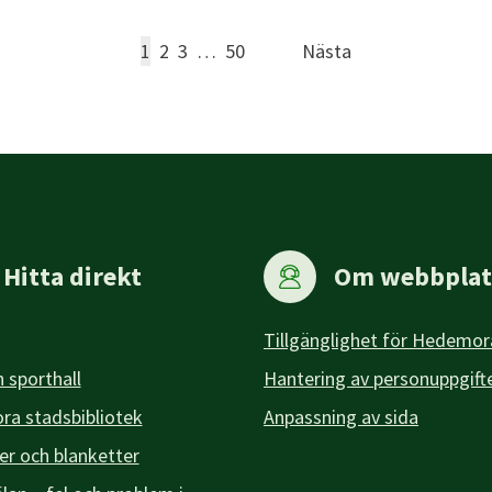
1
2
3
…
50
Nästa
Hitta direkt
Om webbplat
Tillgänglighet för Hedemor
 sporthall
Hantering av personuppgift
a stadsbibliotek
Anpassning av sida
er och blanketter