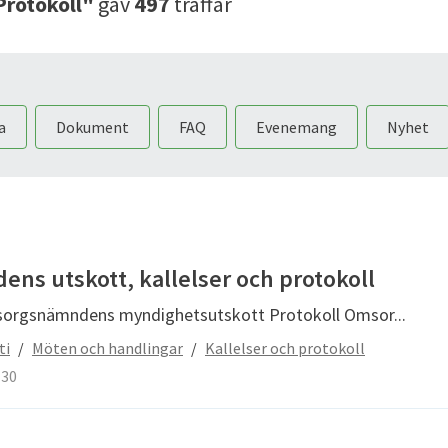
Protokoll"
gav
497
träffar
a
Dokument
FAQ
Evenemang
Nyhet
s utskott, kallelser och protokoll
msorgsnämndens myndighetsutskott Protokoll Omsor...
ti
/
Möten och handlingar
/
Kallelser och protokoll
-30