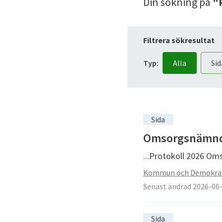
Din sökning
på
"
Filtrera sökresultat
Typ:
Alla
Sid
Sida
Omsorgsnämnden
...Protokoll 2026 O
Kommun och Demokra
Senast ändrad 2026-06
Sida